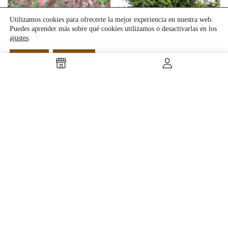
Utilizamos cookies para ofrecerte la mejor experiencia en nuestra web.
Puedes aprender más sobre qué cookies utilizamos o desactivarlas en los
Acer rubrum
Acer saccharium (Arce Plateado)
ajustes
.
Aceptar
Rechazar
Acerolos (Crataegus azarolus)