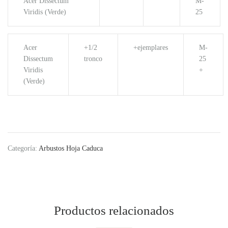
Acer Dissectum
M-
Viridis (Verde)
25
Acer
+1/2
+ejemplares
M-
Dissectum
tronco
25
Viridis
+
(Verde)
Categoría:
Arbustos Hoja Caduca
Productos relacionados