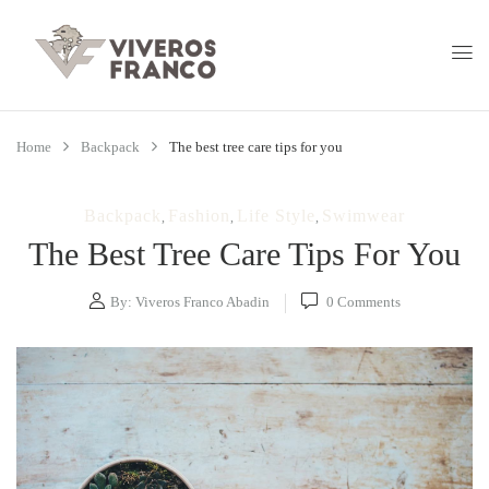
Home
Backpack
The best tree care tips for you
Backpack
Fashion
Life Style
Swimwear
,
,
,
The Best Tree Care Tips For You
By:
Viveros Franco Abadin
0
Comments