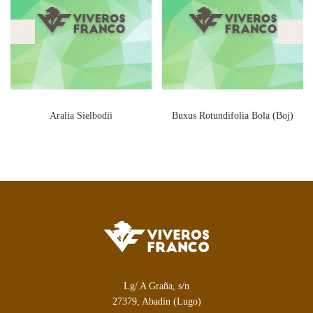
Aralia Sielbodii
Buxus Rotundifolia Bola (Boj)
Lg/ A Graña, s/n
27379, Abadín (Lugo)