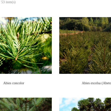
 53 item(s)
Abies concolor
Abies excelsa (Abet