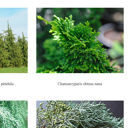
 péndula
Chamaecyparis obtusa nana