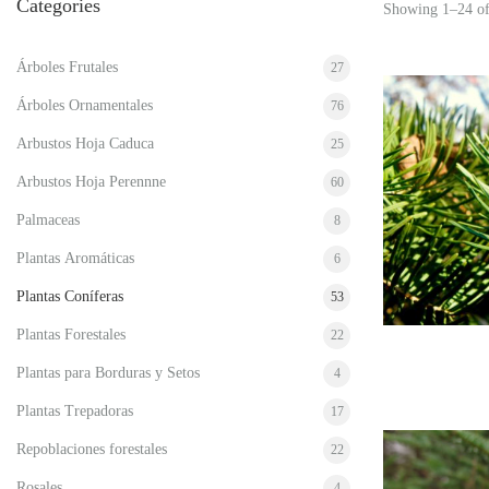
Categories
Showing 1–24 of
Árboles Frutales
27
Árboles Ornamentales
76
Arbustos Hoja Caduca
25
Arbustos Hoja Perennne
60
Palmaceas
8
Plantas Aromáticas
6
Plantas Coníferas
53
Plantas Forestales
22
Plantas para Borduras y Setos
4
Plantas Trepadoras
17
Repoblaciones forestales
22
Rosales
4