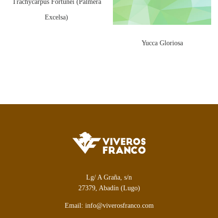
Trachycarpus Fortunei (Palmera
Excelsa)
Yucca Gloriosa
Lg/ A Graña, s/n
27379, Abadín (Lugo)
Email: info@viverosfranco.com