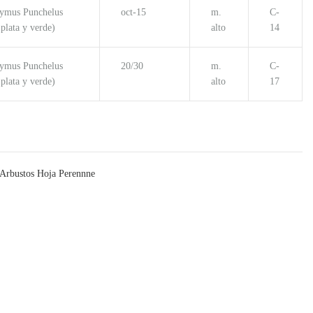
ymus Punchelus
oct-15
m.
C-
 plata y verde)
alto
14
ymus Punchelus
20/30
m.
C-
 plata y verde)
alto
17
Arbustos Hoja Perennne