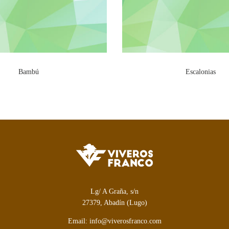
Bambú
Escalonias
Lg/ A Graña, s/n
27379, Abadín (Lugo)
Email: info@viverosfranco.com