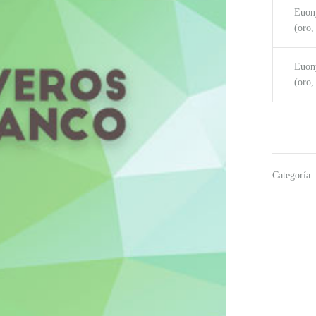
Euon
(oro,
Euon
(oro,
Categoría: