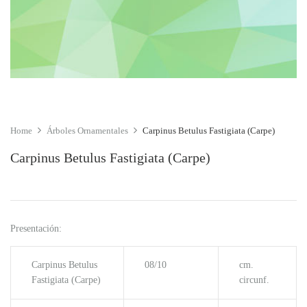
Home
Árboles Ornamentales
Carpinus Betulus Fastigiata (Carpe)
Carpinus Betulus Fastigiata (Carpe)
Presentación:
Carpinus Betulus
08/10
cm.
Fastigiata (Carpe)
circunf.