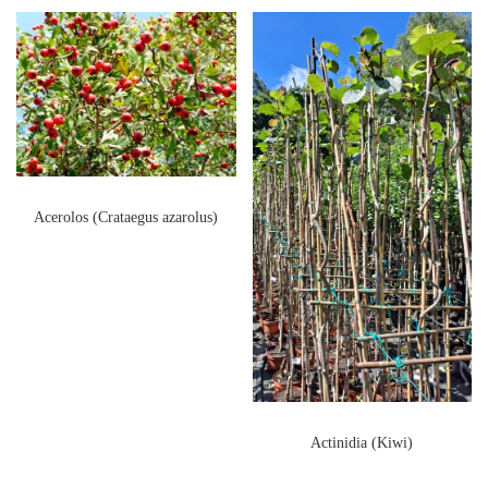
Acerolos (Crataegus azarolus)
Actinidia (Kiwi)