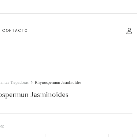
CONTACTO
lantas Trepadoras
Rhynospermun Jasminoides
spermun Jasminoides
ón: