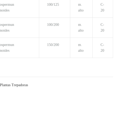
ospermun
100/125
m.
C-
noides
alto
20
ospermun
100/200
m.
C-
noides
alto
20
ospermun
150/200
m.
C-
noides
alto
20
Plantas Trepadoras