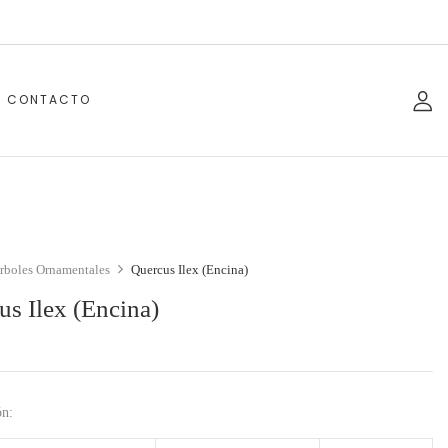
CONTACTO
rboles Ornamentales
Quercus Ilex (Encina)
us Ilex (Encina)
ón: