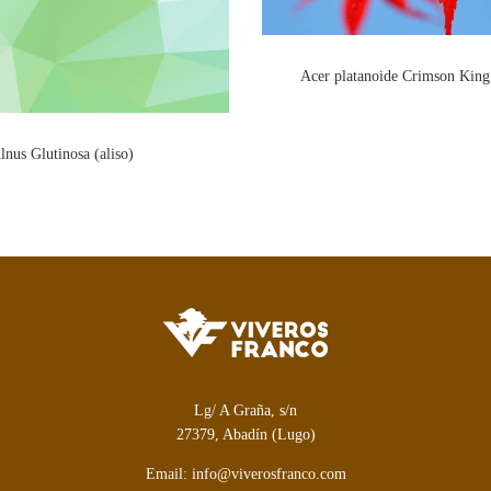
Acer platanoide Crimson King 
lnus Glutinosa (aliso)
Lg/ A Graña, s/n
27379, Abadín (Lugo)
Email: info@viverosfranco.com