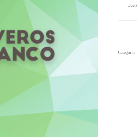
Querc
Categoría: