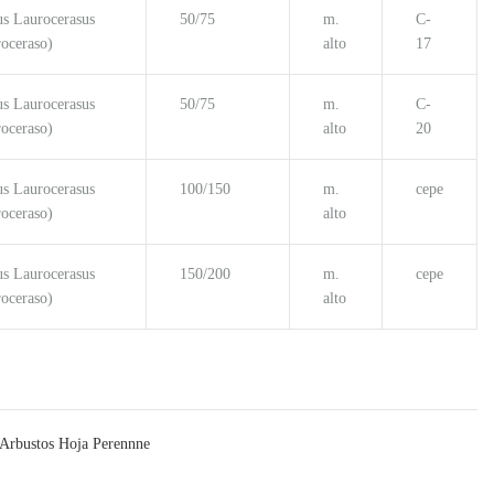
s Laurocerasus
50/75
m.
C-
oceraso)
alto
17
s Laurocerasus
50/75
m.
C-
oceraso)
alto
20
s Laurocerasus
100/150
m.
cepe
oceraso)
alto
s Laurocerasus
150/200
m.
cepe
oceraso)
alto
Arbustos Hoja Perennne