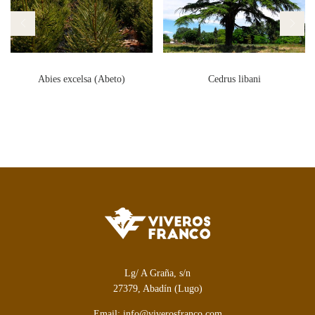
Abies excelsa (Abeto)
Cedrus libani
Lg/ A Graña, s/n
27379, Abadín (Lugo)
Email: info@viverosfranco.com