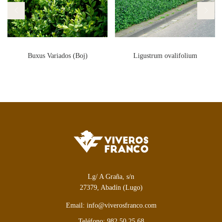
Buxus Variados (Boj)
Ligustrum ovalifolium
Lg/ A Graña, s/n
27379, Abadín (Lugo)
Email: info@viverosfranco.com
Teléfono: 982 50 25 68