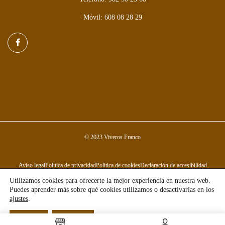
Móvil: 608 08 28 29
© 2023 Viveros Franco
Aviso legal
Política de privacidad
Política de cookies
Declaración de accesibilidad
Utilizamos cookies para ofrecerte la mejor experiencia en nuestra web.
Puedes aprender más sobre qué cookies utilizamos o desactivarlas en los
ajustes
.
Aceptar
Rechazar