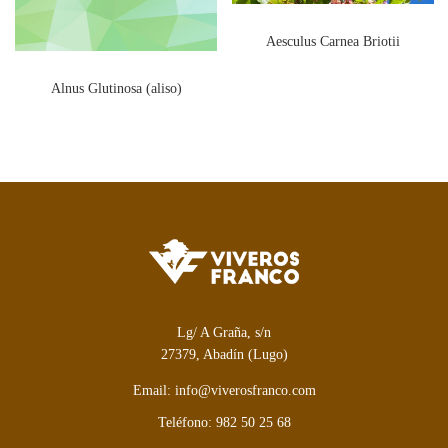
Aesculus Carnea Briotii
Alnus Glutinosa (aliso)
Lg/ A Graña, s/n
27379, Abadín (Lugo)
Email: info@viverosfranco.com
Teléfono: 982 50 25 68