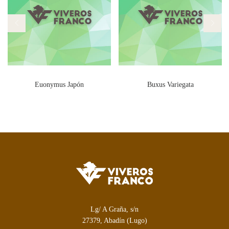
Euonymus Japón
Buxus Variegata
Lg/ A Graña, s/n
27379, Abadín (Lugo)