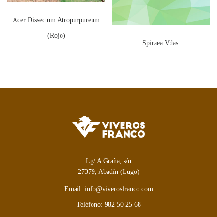
Acer Dissectum Atropurpureum
(Rojo)
Spiraea Vdas.
Lg/ A Graña, s/n
27379, Abadín (Lugo)
Email: info@viverosfranco.com
Teléfono: 982 50 25 68