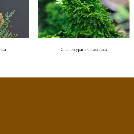
auca
Chamaecyparis obtusa nana