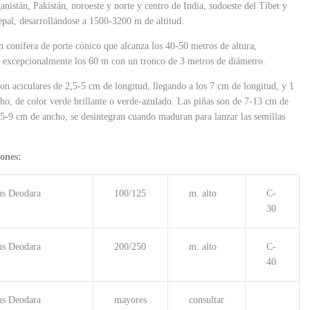
anistán, Pakistán, noroeste y norte y centro de India, sudoeste del Tíbet y
epal, desarrollándose a 1500-3200 m de altitud.
n conífera de porte cónico que alcanza los 40-50 metros de altura,
 excepcionalmente los 60 m con un tronco de 3 metros de diámetro.
son aciculares de 2,5-5 cm de longitud, llegando a los 7 cm de longitud, y 1
o, de color verde brillante o verde-azulado. Las piñas son de 7-13 cm de
 5-9 cm de ancho, se desintegran cuando maduran para lanzar las semillas
ones:
us Deodara
100/125
m. alto
C-
30
us Deodara
200/250
m. alto
C-
40
us Deodara
mayores
consultar