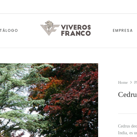
TÁLOGO
EMPRESA
Home
P
Cedru
Cedrus deo
India, es u