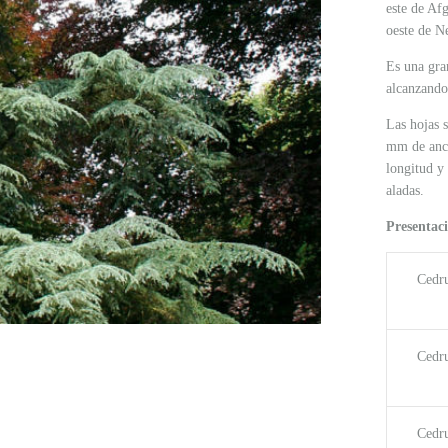
este de Afg
oeste de N
Es una gra
alcanzando
Las hojas 
mm de anch
longitud y
aladas.​
Presentaci
Cedr
Cedr
Cedr