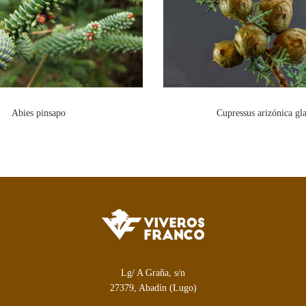
Abies pinsapo
Cupressus arizónica gl
Lg/ A Graña, s/n
27379, Abadín (Lugo)