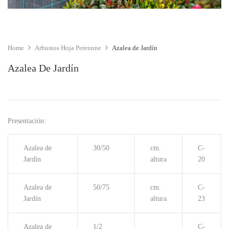
Home
Arbustos Hoja Perennne
Azalea de Jardín
Azalea De Jardín
Presentación:
Azalea de
30/50
cm.
C-
Jardín
altura
20
Azalea de
50/75
cm.
C-
Jardín
altura
23
Azalea de
1/2
C-