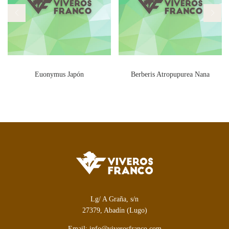
Euonymus Japón
Berberis Atropupurea Nana
Lg/ A Graña, s/n
27379, Abadín (Lugo)
Email: info@viverosfranco.com