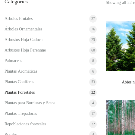
Categories
Showing all 22 r
Árboles Frutales
27
Árboles Ornamentales
76
Arbustos Hoja Caduca
25
Arbustos Hoja Perennne
60
Palmaceas
8
Plantas Aromáticas
6
Plantas Coníferas
53
Abies 
Plantas Forestales
22
Plantas para Borduras y Setos
4
Plantas Trepadoras
17
Repoblaciones forestales
22
Rosales
4