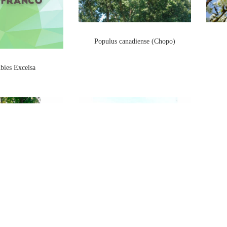
Populus canadiense (Chopo)
bies Excelsa
bur (Roble país)
Quercus rubra