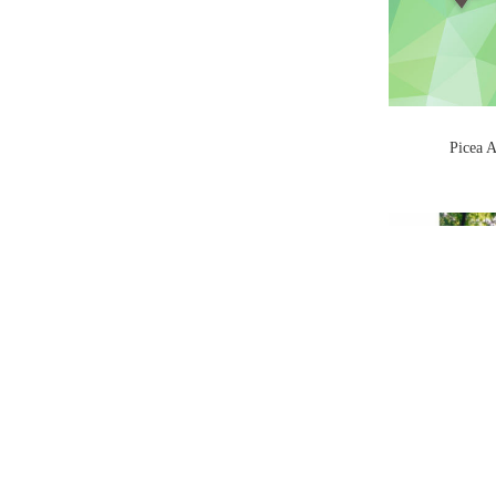
Picea A
Quercus ro