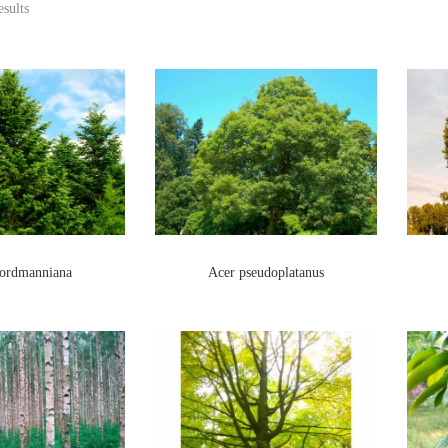
esults
nordmanniana
Acer pseudoplatanus