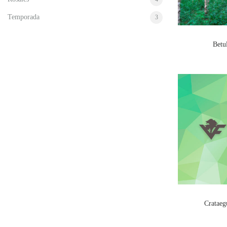
Temporada
3
Betu
Cratae