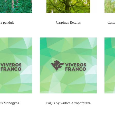
la pendula
Carpinus Betulus
Casta
gus Monogyna
Fagus Sylvartica Atroporpurea