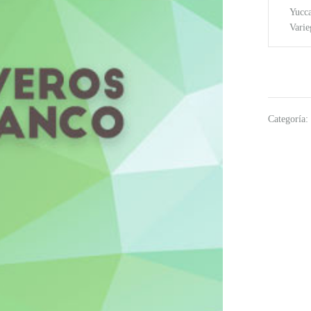
Yucca
Varie
Categoría: