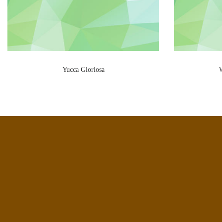
Yucca Gloriosa
W