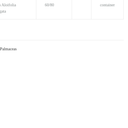
 Aloifolia
60/80
container
gata
Palmaceas