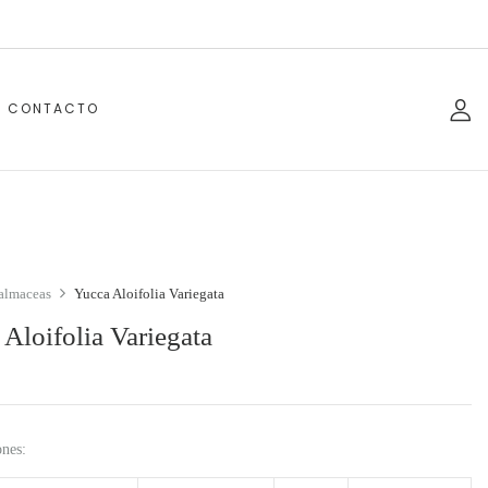
CONTACTO
almaceas
Yucca Aloifolia Variegata
Aloifolia Variegata
ones: