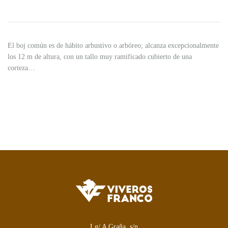
El boj común es de hábito arbustivo o arbóreo; alcanza excepcionalmente
los 12 m de altura, con un tallo muy ramificado cubierto de una
corteza…
Lg/ A Graña, s/n